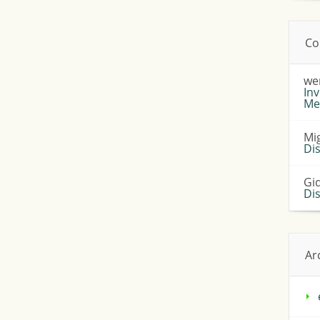
Co
we
Inv
Me
Mi
Di
Gi
Di
Ar