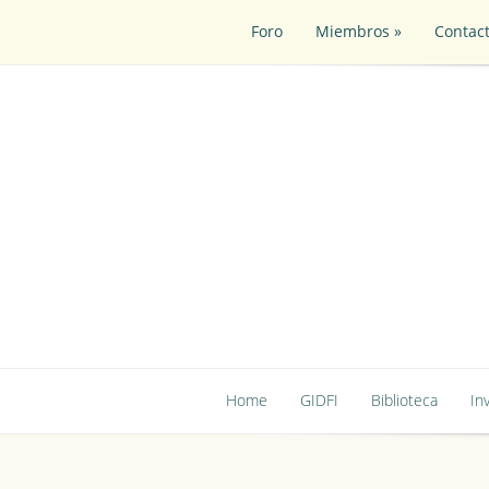
Foro
Miembros
»
Contac
Foro
Miembros
»
Contac
Home
GIDFI
Biblioteca
In
Home
GIDFI
Biblioteca
In