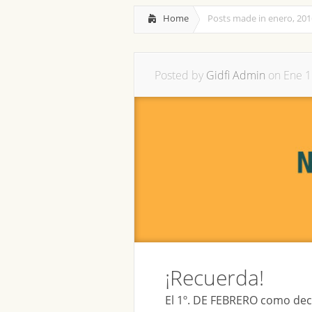
Home
Posts made in enero, 201
Posted by
Gidfi Admin
on Ene 1
¡Recuerda!
El 1º. DE FEBRERO como deci