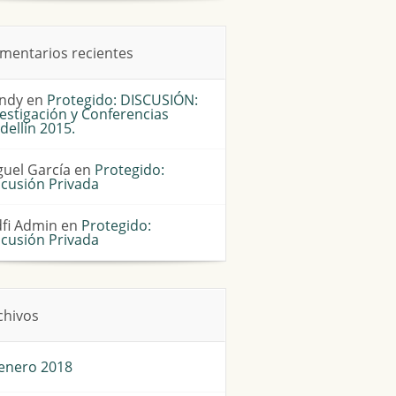
mentarios recientes
ndy
en
Protegido: DISCUSIÓN:
estigación y Conferencias
dellín 2015.
guel García
en
Protegido:
scusión Privada
dfi Admin
en
Protegido:
scusión Privada
chivos
enero 2018