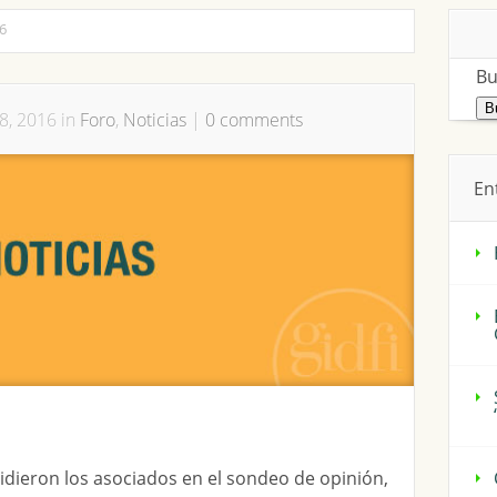
6
Bu
8, 2016 in
Foro
,
Noticias
|
0 comments
En
dieron los asociados en el sondeo de opinión,