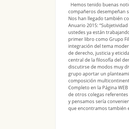
Hemos tenido buenas notic
compañeros desempeñan su t
Nos han llegado también com
Anuario 2015: “Subjetividad
ustedes ya están trabajando
primer libro como Grupo Filo
integración del tema modern
de derecho, justicia y etici
central de la filosofía del
discutirse de modos muy div
grupo aportar un planteamie
composición multicontinenta
Completo en la Página WEB d
de otros colegas referentes
y pensamos sería convenient
que encontramos también en