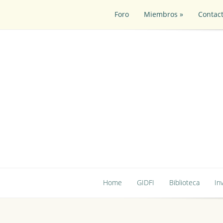
Foro
Miembros
»
Contac
Foro
Miembros
»
Contac
Home
GIDFI
Biblioteca
In
Home
GIDFI
Biblioteca
In