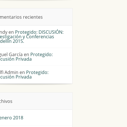
mentarios recientes
ndy
en
Protegido: DISCUSIÓN:
estigación y Conferencias
dellín 2015.
guel García
en
Protegido:
scusión Privada
dfi Admin
en
Protegido:
scusión Privada
chivos
enero 2018