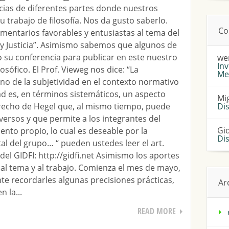
ias de diferentes partes donde nuestros
rabajo de filosofía. Nos da gusto saberlo.
Co
entarios favorables y entusiastas al tema del
 y Justicia”. Asimismo sabemos que algunos de
 su conferencia para publicar en este nuestro
we
Inv
sófico. El Prof. Vieweg nos dice: “La
Me
o de la subjetividad en el contexto normativo
dad es, en términos sistemáticos, un aspecto
Mi
 derecho de Hegel que, al mismo tiempo, puede
Di
ersos y que permite a los integrantes del
Gi
nto propio, lo cual es deseable por la
Di
l del grupo… “ pueden ustedes leer el art.
el GIDFI: http://gidfi.net Asimismo los aportes
 al tema y al trabajo. Comienza el mes de mayo,
e recordarles algunas precisiones prácticas,
Ar
 la...
READ MORE