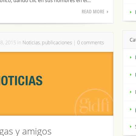
ófico, dando clic en sus nombres en el...
READ MORE
Ca
8, 2015 in
Noticias
,
publicaciones
|
0 comments
gas y amigos