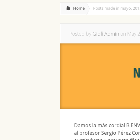
Home
Posts made in mayo, 201
Posted by
Gidfi Admin
on May 2
Damos la más cordial BIENV
al profesor Sergio Pérez Co