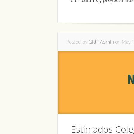
currículums y proyecto filos
Posted by
Gidfi Admin
on May 1
Estimados Cole